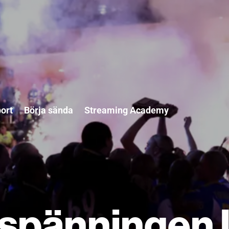
port
Börja sända
Streaming Academy
spänningen l