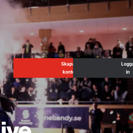
Skapa
Logg
konto
in
ive.