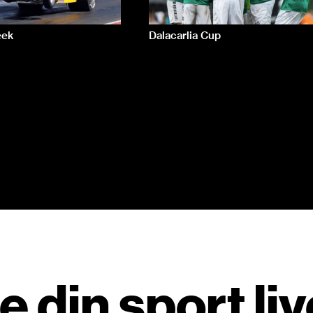
eek
Dalacarlia Cup
e din sport liv