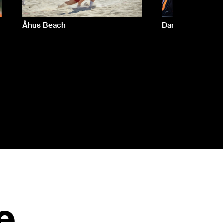
Åhus Beach
Dana Cup
e.