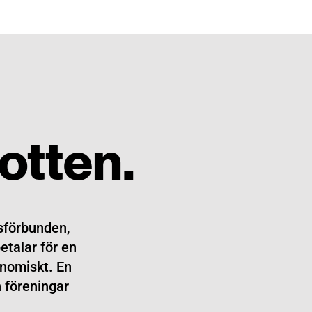
rotten.
sförbunden,
etalar för en
onomiskt. En
h föreningar