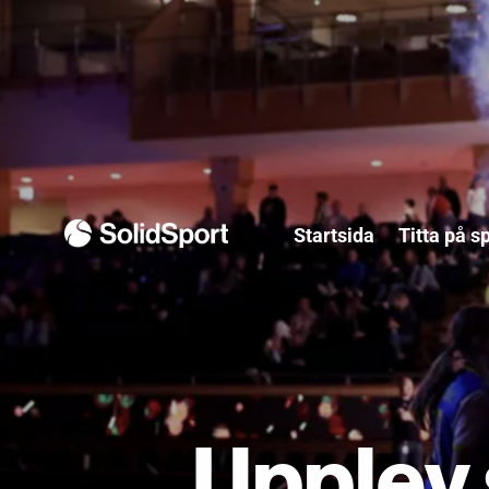
Startsida
Titta på s
Upplev 