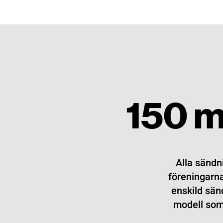
150 mi
Alla sändn
föreningarna
enskild sän
modell som 