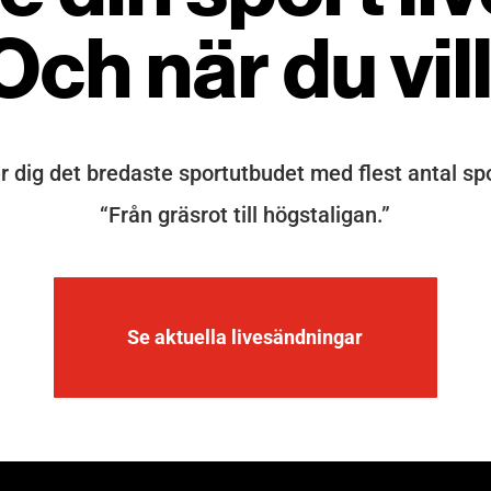
Och när du vill
er dig det bredaste sportutbudet med flest antal spo
“Från gräsrot till högstaligan.”
Se aktuella livesändningar