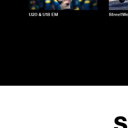
U20 & U18 EM
StreetW
S